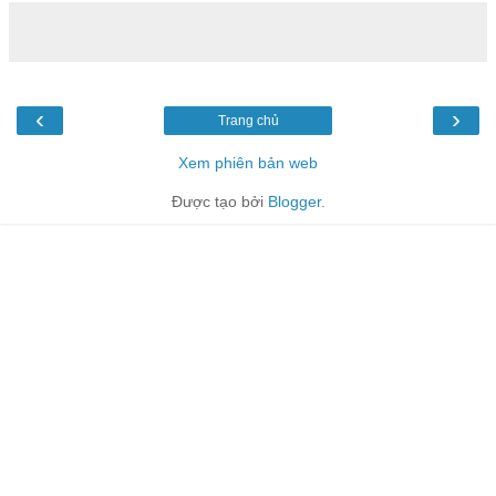
‹
›
Trang chủ
Xem phiên bản web
Được tạo bởi
Blogger
.